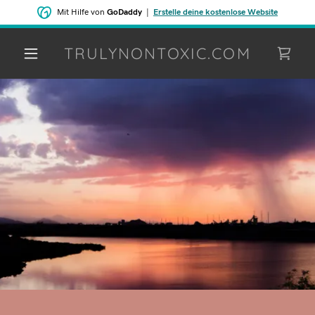
Mit Hilfe von
GoDaddy
|
Erstelle deine kostenlose Website
TRULYNONTOXIC.COM